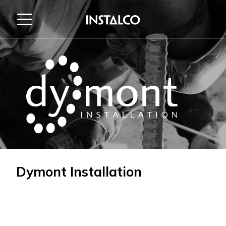
Zum Inhalt springen
Dymont Installation