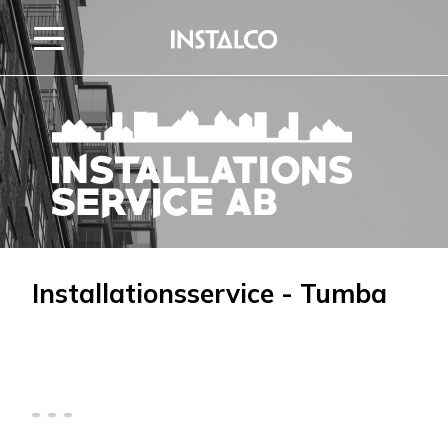
Zum Inhalt springen
Installationsservice - Tumba