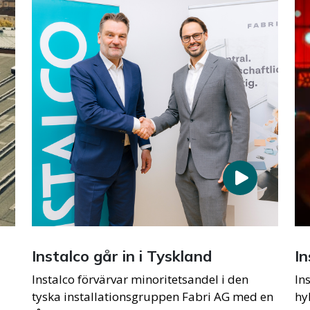
Instalco går in i Tyskland
In
Instalco förvärvar minoritetsandel i den
In
tyska installationsgruppen Fabri AG med en
hy