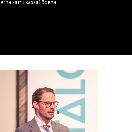
lerna samt kassaflödena.