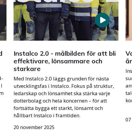
d
Instalco 2.0 - målbilden för att bli
V
effektivare, lönsammare och
å
starkare
d
In
d-
su
Med Instalco 2.0 läggs grunden för nästa
I
an
utvecklingsfas i Instalco. Fokus på struktur,
om
ta
ledarskap och lönsamhet ska stärka varje
ko
dotterbolag och hela koncernen – för att
fortsätta bygga ett starkt, lönsamt och
hållbart Instalco i framtiden.
07
20 november 2025