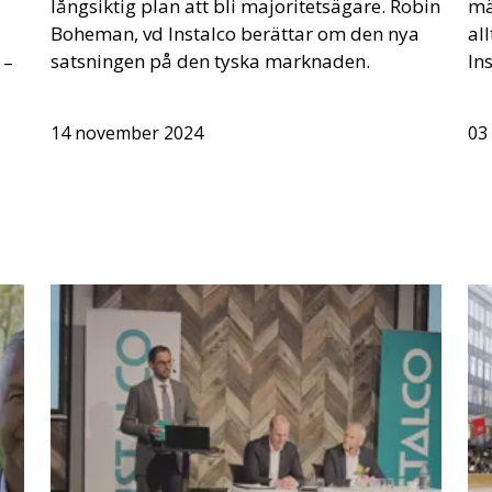
långsiktig plan att bli majoritetsägare. Robin
mä
Boheman, vd Instalco berättar om den nya
al
satsningen på den tyska marknaden.
In
 –
14 november 2024
03