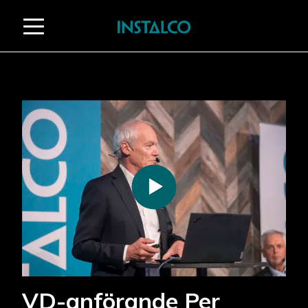
Gå til innholdet
VD-anförande Per