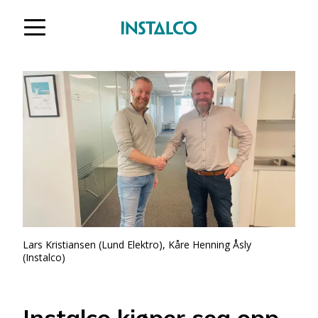
Gå til innholdet
Lars Kristiansen (Lund Elektro), Kåre Henning Åsly
(Instalco)
Instalco kjøper seg opp