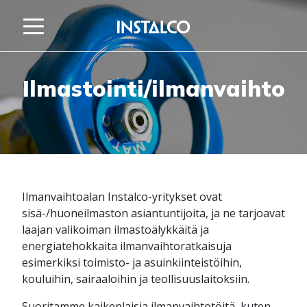
Hypätä sisältöön
Ilmastointi/ilmanvaihto
Ilmanvaihtoalan Instalco-yritykset ovat
sisä-/huoneilmaston asiantuntijoita, ja ne tarjoavat
laajan valikoiman ilmastoälykkäitä ja
energiatehokkaita ilmanvaihtoratkaisuja
esimerkiksi toimisto- ja asuinkiinteistöihin,
kouluihin, sairaaloihin ja teollisuuslaitoksiin.
Suoritamme kaikenlaisia ilmanvaihtotöitä, kuten