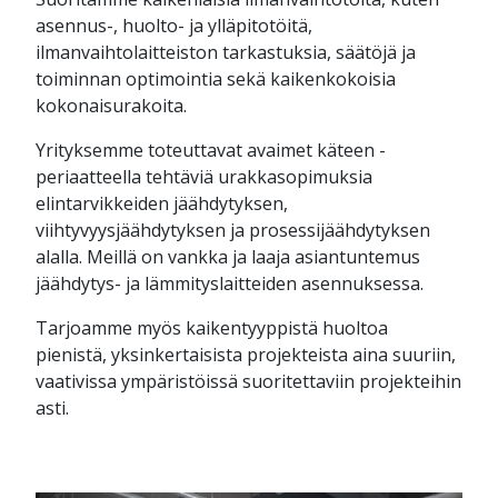
asennus-, huolto- ja ylläpitotöitä,
ilmanvaihtolaitteiston tarkastuksia, säätöjä ja
toiminnan optimointia sekä kaikenkokoisia
kokonaisurakoita.
Yrityksemme toteuttavat avaimet käteen -
periaatteella tehtäviä urakkasopimuksia
elintarvikkeiden jäähdytyksen,
viihtyvyysjäähdytyksen ja prosessijäähdytyksen
alalla. Meillä on vankka ja laaja asiantuntemus
jäähdytys- ja lämmityslaitteiden asennuksessa.
Tarjoamme myös kaikentyyppistä huoltoa
pienistä, yksinkertaisista projekteista aina suuriin,
vaativissa ympäristöissä suoritettaviin projekteihin
asti.