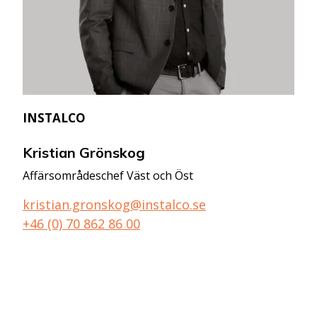
Installationsservice - Västerås
Instamate
Kannosto - Parkano
Keyvent
INSTALCO
Klimateknikk
Kristian Grönskog
Affärsområdeschef Väst och Öst
Kuopion LVI-Talo
kristian.gronskog@instalco.se
LVI-Talo Kannosto
+46 (0) 70 862 86 00
LVI-Urakointi Paavola
Melins Plåtslageri
Milen Ventilation