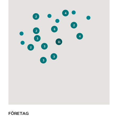
4
2
2
6
2
4
3
11
3
2
3
3
FÖRETAG