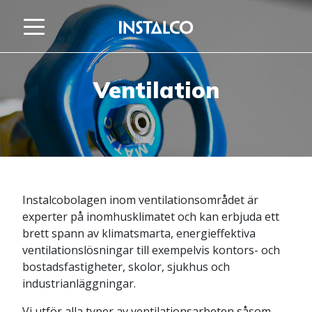
Hoppa till innehåll
Ventilation
Instalcobolagen inom ventilationsområdet är
experter på inomhusklimatet och kan erbjuda ett
brett spann av klimatsmarta, energieffektiva
ventilationslösningar till exempelvis kontors- och
bostadsfastigheter, skolor, sjukhus och
industrianläggningar.
Vi utför alla typer av ventilationsarbeten såsom