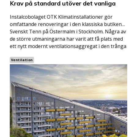
Krav på standard utöver det vanliga
Tofta Plåt & Ventilation
Instalcobolaget OTK Klimatinstallationer gör
Total VVS
omfattande renoveringar i den klassiska butiken
Svenskt Tenn på Östermalm i Stockholm. Några av
Urd Klima Oppdal
de större utmaningarna har varit att få plats med
ett nytt modernt ventilationsaggregat i den trånga
Urd Klima Sandnes
källaren och att inga rördragningar får synas i en
butik med krav på standard utöver det vanliga.
Ventilation
Uudenmaan LVI-Talo
Ventec
Ventec - Kristiansand
VentPartner - Karlskoga
VentPartner - Västerås
VentPartner - Örebro