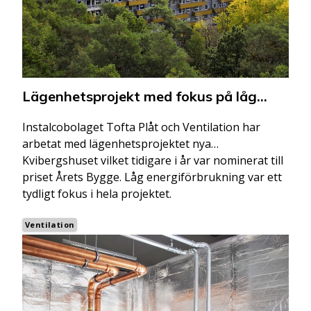
VFB i Malmö
Vito
VVS Installasjon Innlandet
Lägenhetsprojekt med fokus på låg
energiförbrukning
Instalcobolaget Tofta Plåt och Ventilation har
arbetat med lägenhetsprojektet nya
Kvibergshuset vilket tidigare i år var nominerat till
priset Årets Bygge. Låg energiförbrukning var ett
tydligt fokus i hela projektet.
Ventilation