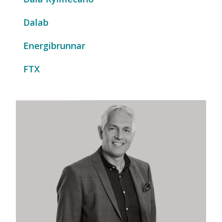
Dalab
Energibrunnar
FTX
Grevstad & Tvedt
Haug og Ruud
Inlands Luft
Instair
Installationsservice
Installationsservice - Tumba