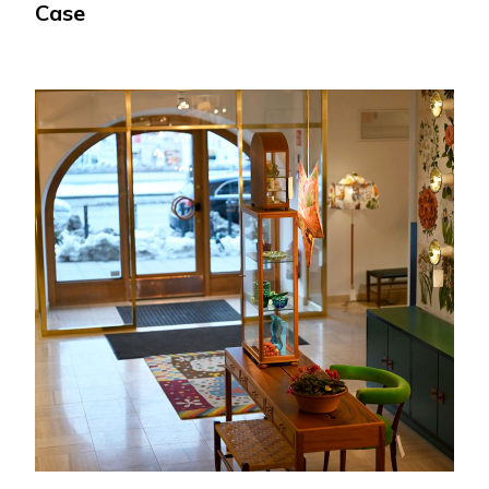
Case
Miljöventilation
Milvent
Optimal Ventilation
OTK
Pemi
Ravcon
SB Solutions
Stockholm Luftkompetens
Teknisk Ventilasjon