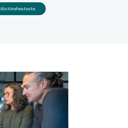
ilöstörahastosta