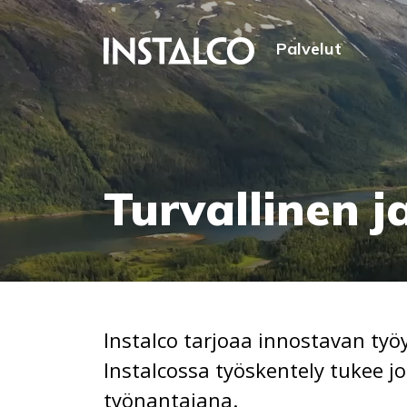
Hypätä sisältöön
Palvelut
Turvallinen j
Instalco tarjoaa innostavan ty
Instalcossa työskentely tukee j
työnantajana.