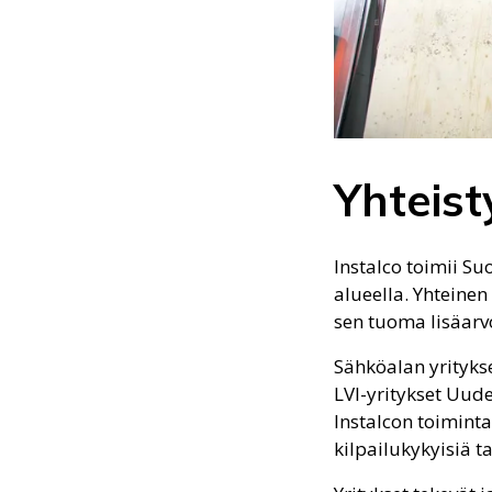
Yhteist
Instalco toimii 
alueella. Yhteinen
sen tuoma lisäarv
Sähköalan yrityk
LVI-yritykset Uud
Instalcon toiminta
kilpailukykyisiä t