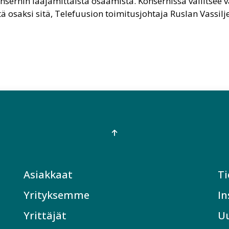
ernin laajamittaista osaamista. Konsernissa vallitsee v
ä osaksi sitä, Telefuusion toimitusjohtaja Ruslan Vassilj
Asiakkaat
Ti
Yrityksemme
In
Yrittäjät
Uu