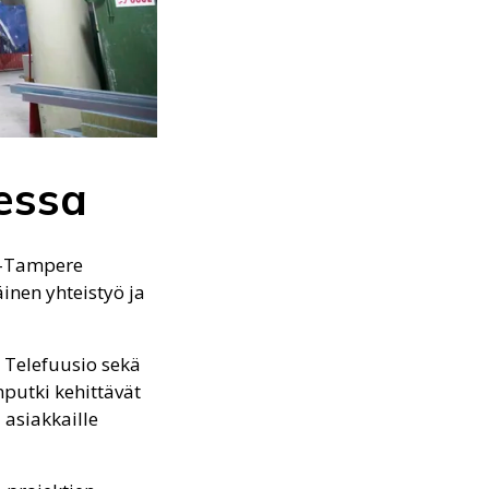
essa
i-Tampere
äinen yhteistyö ja
 Telefuusio sekä
putki kehittävät
 asiakkaille