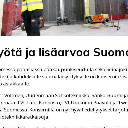
yötä ja lisäarvoa Suom
Suomessa pääasiassa pääkaupunkiseudulla sekä Seinäjok
 tekijä kahdeksalle suomalaisyritykselle on konsernin sis
o asiakkaalle.
set Voltmen, Uudenmaan Sähkötekniikka, Sähkö-Buumi ja
enmaan LVI-Talo, Kannosto, LVI-Urakointi Paavola ja Twin
a Suomessa. Konsernilla on nyt hyvät edellytykset tarjota
alotekniikkaratkaisuja.