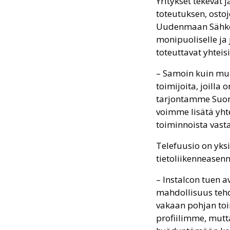
Yritykset tekevät 
toteutuksen, ostoj
Uudenmaan Sähköte
monipuoliselle ja 
toteuttavat yhteis
– Samoin kuin mui
toimijoita, joilla
tarjontamme Suome
voimme lisätä yht
toiminnoista vas
Telefuusio on yks
tietoliikenneasenn
– Instalcon tuen a
mahdollisuus teh
vakaan pohjan toi
profiilimme, mut