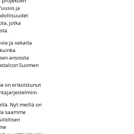
 projektien
fuusio ja
hdollisuudet
la, jotka
sta.
via ja vakaita
 kuinka
sen ansiosta
Instalcon Suomen
e on erikoistunut
ntajärjestelmiin.
ellä. Nyt meillä on
alla saamme
ilöllisen
mme