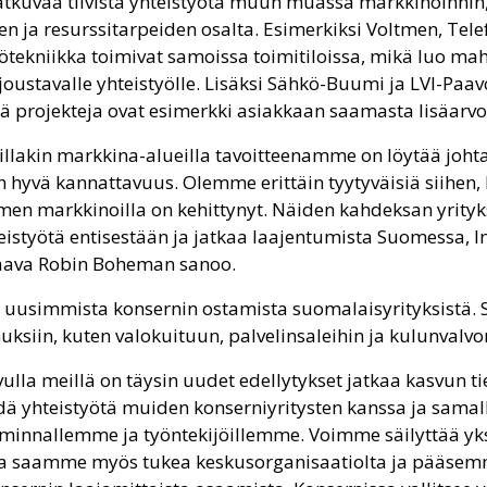
jatkuvaa tiivistä yhteistyötä muun muassa markkinoinnin,
en ja resurssitarpeiden osalta. Esimerkiksi Voltmen, Tele
kniikka toimivat samoissa toimitiloissa, mikä luo ma
joustavalle yhteistyölle. Lisäksi Sähkö-Buumi ja LVI-Paavo
iä projekteja ovat esimerkki asiakkaan saamasta lisäarvo
llakin markkina-alueilla tavoitteenamme on löytää johta
 on hyvä kannattavuus. Olemme erittäin tyytyväisiä siihen,
n markkinoilla on kehittynyt. Näiden kahdeksan yrityk
eistyötä entisestään ja jatkaa laajentumista Suomessa, 
taava Robin Boheman sanoo.
i uusimmista konsernin ostamista suomalaisyrityksistä. S
uksiin, kuten valokuituun, palvelinsaleihin ja kulunvalvo
vulla meillä on täysin uudet edellytykset jatkaa kasvun ti
dä yhteistyötä muiden konserniyritysten kanssa ja sam
minnallemme ja työntekijöillemme. Voimme säilyttää yks
ta saamme myös tukea keskusorganisaatiolta ja pääse