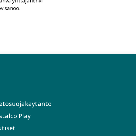
ahva yrittäjähenki
ev sanoo.
etosuojakäytäntö
stalco Play
tiset