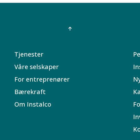
Tjenester
Pe
Våre selskaper
In
For entreprenører
N
Bærekraft
Ka
Om Instalco
Fo
In
K