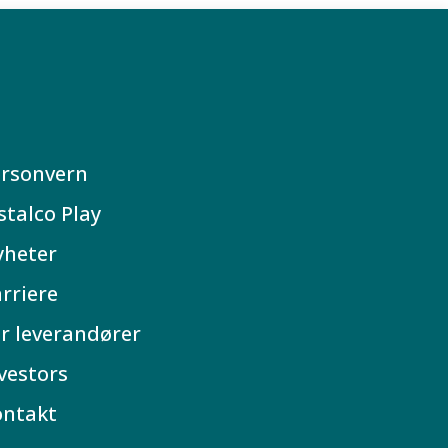
rsonvern
stalco Play
yheter
rriere
r leverandører
vestors
ontakt