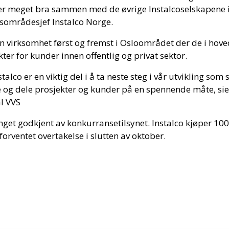
r meget bra sammen med de øvrige Instalcoselskapene i
gsområdesjef Instalco Norge.
in virksomhet først og fremst i Osloområdet der de i hov
ter for kunder innen offentlig og privat sektor.
stalco er en viktig del i å ta neste steg i vår utvikling som 
 og dele prosjekter og kunder på en spennende måte, sier
al VVS
get godkjent av konkurransetilsynet. Instalco kjøper 100
orventet overtakelse i slutten av oktober.