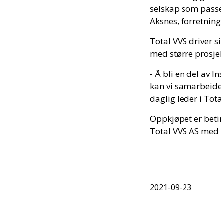
selskap som passe
Aksnes, forretnin
Total VVS driver s
med større prosjek
- Å bli en del av In
kan vi samarbeide
daglig leder i Tot
Oppkjøpet er betin
Total VVS AS med f
2021-09-23