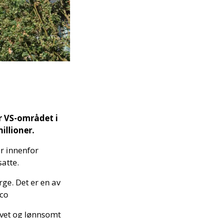
or VS-området i
illioner.
er innenfor
atte.
rge. Det er en av
lco
revet og lønnsomt