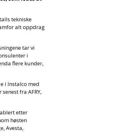
alls tekniske
ramfor alt oppdrag
sningene tar vi
onsulenter i
 enda flere kunder,
e i Instalco med
 senest fra AFRY,
ablert etter
nnom høsten
e, Avesta,