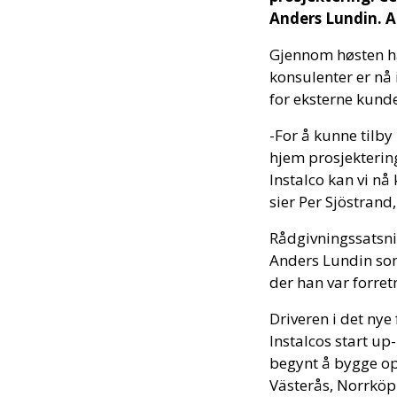
Anders Lundin. An
Gjennom høsten ha
konsulenter er nå
for eksterne kunde
-For å kunne tilby
hjem prosjektering
Instalco kan vi nå
sier Per Sjöstrand,
Rådgivningssatsnin
Anders Lundin som
der han var forre
Driveren i det nye
Instalcos start up
begynt å bygge op
Västerås, Norrköpi