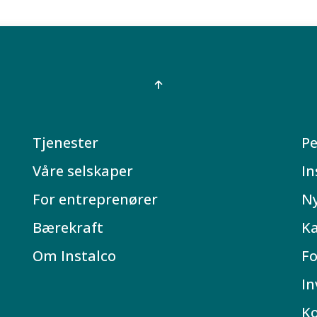
Tjenester
Pe
Våre selskaper
In
For entreprenører
N
Bærekraft
Ka
Om Instalco
Fo
In
K