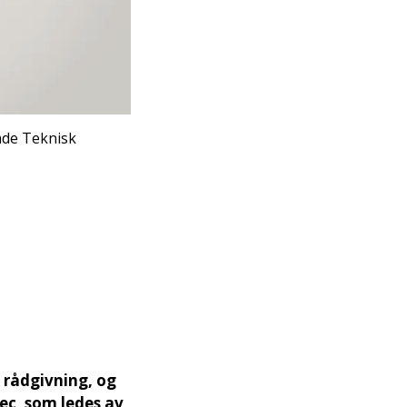
åde Teknisk
 rådgivning, og
tec, som ledes av