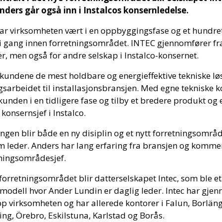
ders går også inn i Instalcos konsernledelse.
r virksomheten vært i en oppbyggingsfase og et hundret
 i gang innen forretningsområdet. INTEC gjennomfører f
r, men også for andre selskap i Instalco-konsernet.
 kundene de mest holdbare og energieffektive tekniske lø
sarbeidet til installasjonsbransjen. Med egne tekniske k
 kunden i en tidligere fase og tilby et bredere produkt og
 konsernsjef i Instalco.
gen blir både en ny disiplin og et nytt forretningsområd
 leder. Anders har lang erfaring fra bransjen og kommer
tningsområdesjef.
 forretningsområdet blir datterselskapet Intec, som ble et
-modell hvor Ander Lundin er daglig leder. Intec har gje
p virksomheten og har allerede kontorer i Falun, Borläng
ng, Örebro, Eskilstuna, Karlstad og Borås.