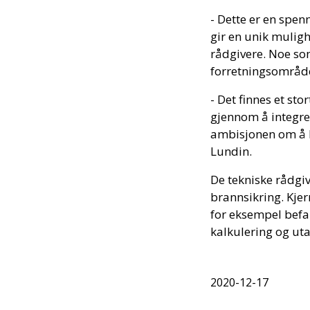
- Dette er en spenn
gir en unik muligh
rådgivere. Noe som
forretningsområde
- Det finnes et st
gjennom å integrer
ambisjonen om å b
Lundin.
De tekniske rådgive
brannsikring. Kje
for eksempel befar
kalkulering og uta
2020-12-17