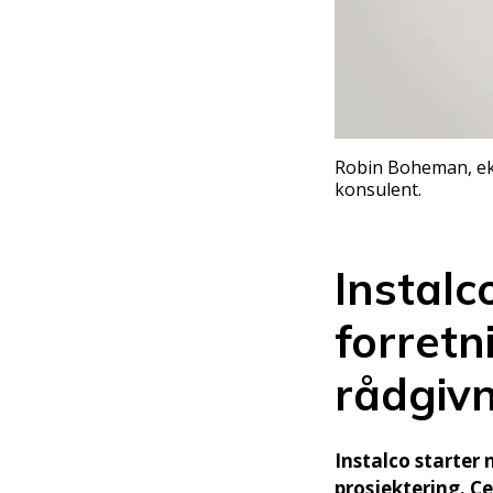
Robin Boheman, ek
konsulent.
Instalc
forretn
rådgiv
Instalco starter
prosjektering. Ce