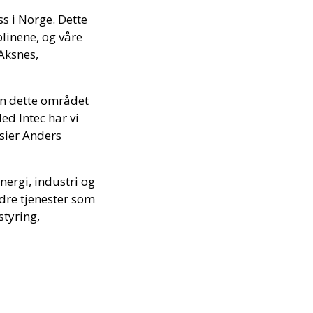
ss i Norge. Dette
plinene, og våre
 Aksnes,
nen dette området
ed Intec har vi
sier Anders
energi, industri og
dre tjenester som
styring,