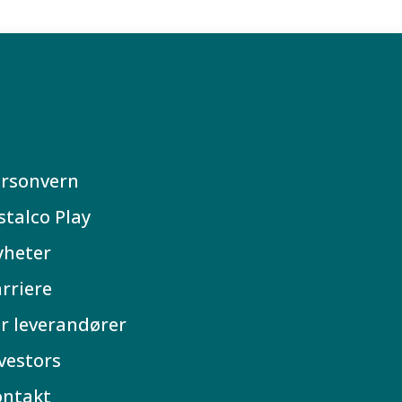
rsonvern
stalco Play
yheter
rriere
r leverandører
vestors
ontakt