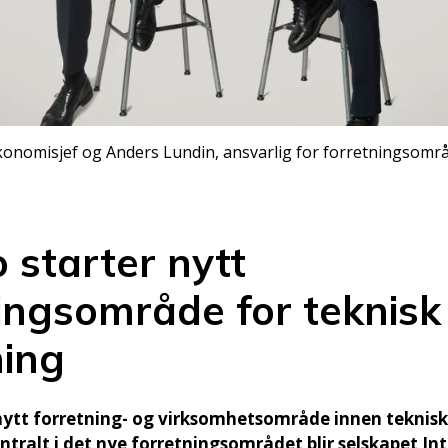
onomisjef og Anders Lundin, ansvarlig for forretningsomr
o starter nytt
ingsområde for teknisk
ning
 nytt forretning- og virksomhetsområde innen teknisk
ntralt i det nye forretningsområdet blir selskapet In