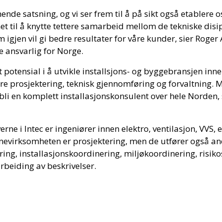
ende satsning, og vi ser frem til å på sikt også etablere o
et til å knytte tettere samarbeid mellom de tekniske disi
 igjen vil gi bedre resultater for våre kunder, sier Roger
 ansvarlig for Norge.
ort potensial i å utvikle installsjons- og byggebransjen in
e prosjektering, teknisk gjennomføring og forvaltning. M
li en komplett installasjonskonsulent over hele Norden, 
rne i Intec er ingeniører innen elektro, ventilasjon, VVS, 
rnevirksomheten er prosjektering, men de utfører også an
ing, installasjonskoordinering, miljøkoordinering, risiko
rbeiding av beskrivelser.