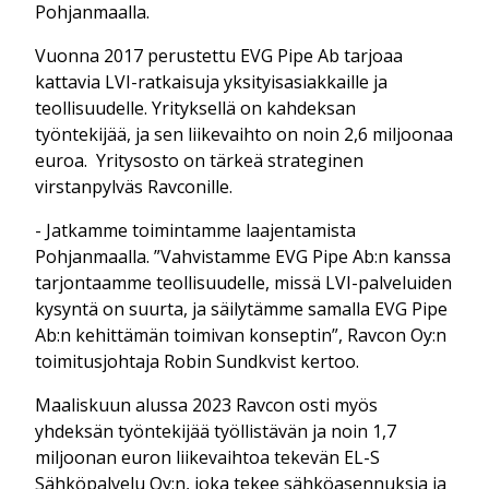
Pohjanmaalla.
Vuonna 2017 perustettu EVG Pipe Ab tarjoaa
kattavia LVI-ratkaisuja yksityisasiakkaille ja
teollisuudelle. Yrityksellä on kahdeksan
työntekijää, ja sen liikevaihto on noin 2,6 miljoonaa
euroa. Yritysosto on tärkeä strateginen
virstanpylväs Ravconille.
- Jatkamme toimintamme laajentamista
Pohjanmaalla. ”Vahvistamme EVG Pipe Ab:n kanssa
tarjontaamme teollisuudelle, missä LVI-palveluiden
kysyntä on suurta, ja säilytämme samalla EVG Pipe
Ab:n kehittämän toimivan konseptin”, Ravcon Oy:n
toimitusjohtaja Robin Sundkvist kertoo.
Maaliskuun alussa 2023 Ravcon osti myös
yhdeksän työntekijää työllistävän ja noin 1,7
miljoonan euron liikevaihtoa tekevän EL-S
Sähköpalvelu Oy:n, joka tekee sähköasennuksia ja