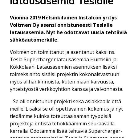
latausasemia Teslalle
Vuonna 2019 Helsinkiläinen Instalcon yritys
Voltmen Oy asensi onnistuneesti Teslalle
latausasemia. Nyt he odottavat uusia tehtäviä
sähköautomerkille.
Voltmen on toimittanut ja asentanut kaksi ns.
Tesla Supercharger latausasemaa Huittisiin ja
Kokkolaan. Latausasemien asennuksen lisäksi
toimeksianto sisälsi projektin kokonaisvastuun
myös alihankinnoista, kuten maan kaivuusta,
yhteistyöstä verkkoyhtiön kanssa ja valvonnasta.
- Se oli onnistunut projekti sekä asiakkaalle että
meille. Lisäksi se oli opettavainen kokemus ja nyt
tiedämme kuinka toteuttaa saman tyyppisiä
projekteja entistä tehokkaammin seuraavalla
kerralla. Odotamme lisää tehtäviä Supercharger-