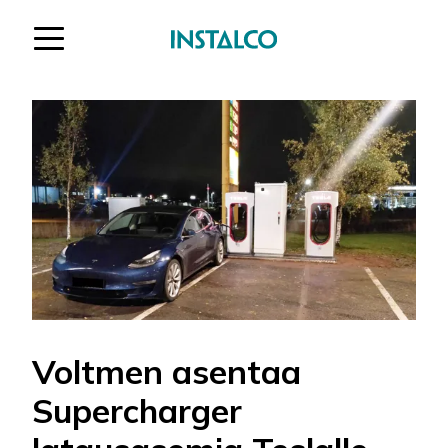
Hypätä sisältöön
Voltmen asentaa
Supercharger