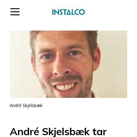
Hoppa till innehåll
André Skjelsbæk
André Skjelsbæk tar