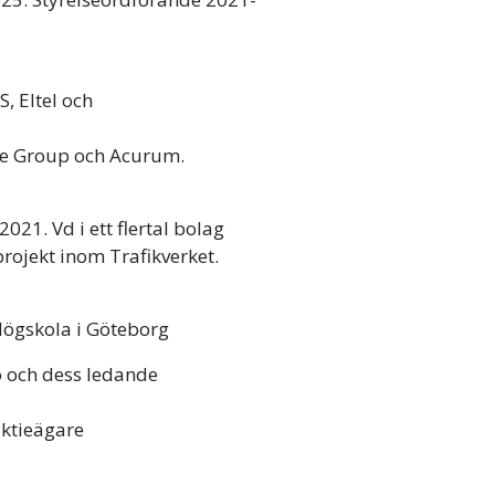
 Eltel och
te Group och Acurum.
021. Vd i ett flertal bolag
projekt inom Trafikverket.
Högskola i Göteborg
co och dess ledande
aktieägare