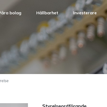
Våra bolag
Hållbarhet
Investerare
relse
Styrelseordförande