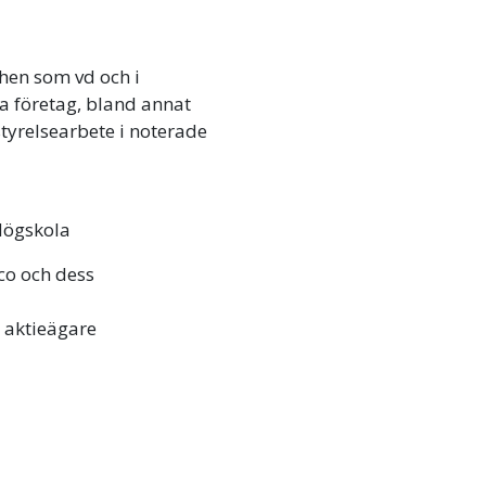
hen som vd och i
la företag, bland annat
tyrelsearbete i noterade
Högskola
lco och dess
e aktieägare