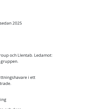
 sedan 2025
oup och Llentab. Ledamot:
agruppen.
tningshavare i ett
trade.
ning