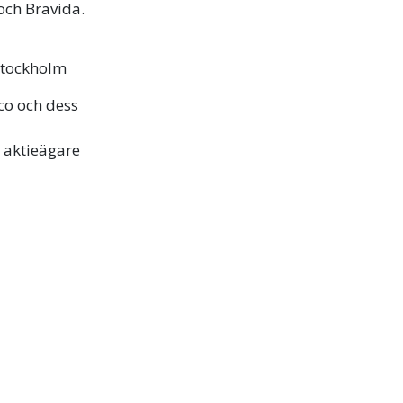
och Bravida.
Stockholm
lco och dess
e aktieägare