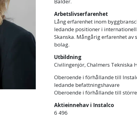
Balder.
Arbetslivserfarenhet
Lång erfarenhet inom byggbransc
ledande positioner i internationel
Skanska. Mångårig erfarenhet av s
bolag.
Utbildning
Civilingenjör, Chalmers Tekniska 
Oberoende i förhållande till Insta
ledande befattningshavare
Oberoende i förhållande till störr
Aktieinnehav i Instalco
6 496