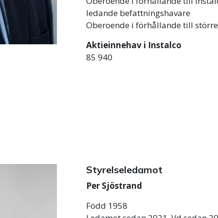
Oberoende i förhållande till Insta
ledande befattningshavare
Oberoende i förhållande till störr
Aktieinnehav i Instalco
85 940
Styrelseledamot
Per Sjöstrand
Född 1958
Ledamot sedan 2021. Vd sedan 20