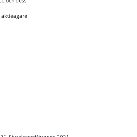
lco och dess
e aktieägare
25. Styrelseordförande 2021-