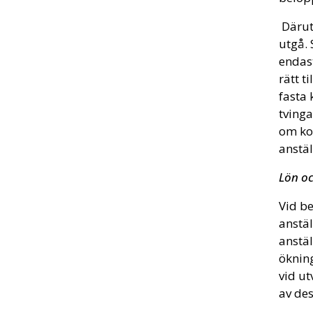
Därut
utgå. 
endas
rätt t
fasta 
tving
om kon
anstä
Lön oc
Vid be
anstäl
anstäl
ökning
vid ut
av des