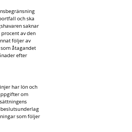
rensbegränsning
ortfall och ska
ngshavaren saknar
0 procent av den
nat följer av
d som åtagandet
ånader efter
injer har lön och
uppgifter om
rsättningens
s beslutsunderlag
sningar som följer