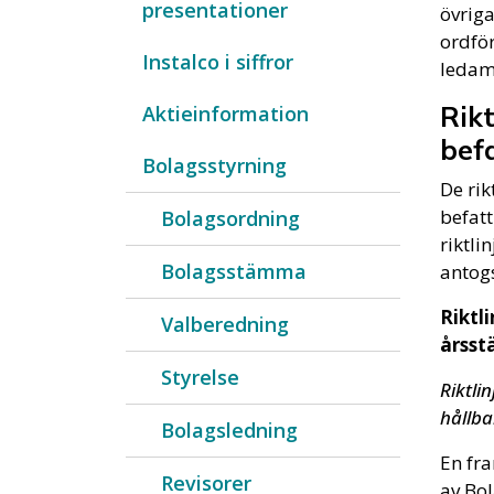
presentationer
övriga
ordför
Instalco i siffror
ledamö
Rikt
Aktieinformation
bef
Bolagsstyrning
De rik
befat
Bolagsordning
riktli
Bolagsstämma
antog
Riktl
Valberedning
årss
Styrelse
Riktli
hållba
Bolagsledning
En fra
Revisorer
av Bol