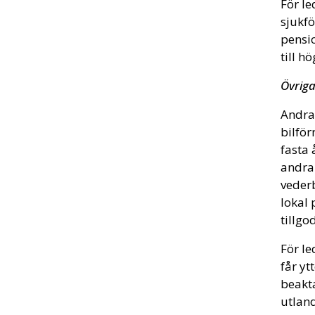
För l
sjukfö
pensi
till h
Övrig
Andra 
bilfö
fasta 
andra 
vederb
lokal 
tillgo
För le
får yt
beakt
utland