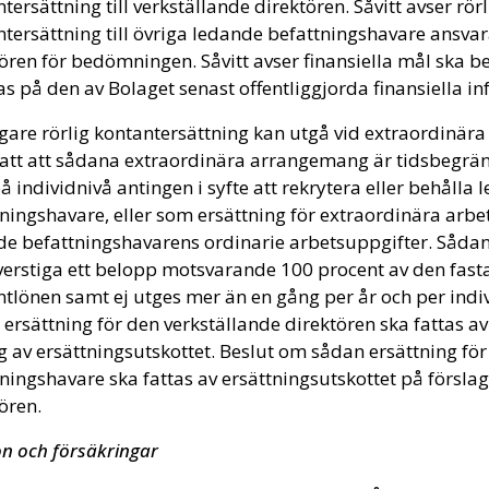
tersättning till verkställande direktören. Såvitt avser rörl
tersättning till övriga ledande befattningshavare ansvar
tören för bedömningen. Såvitt avser finansiella mål ska
s på den av Bolaget senast offentliggjorda finansiella i
igare rörlig kontantersättning kan utgå vid extraordinär
satt att sådana extraordinära arrangemang är tidsbegrä
å individnivå antingen i syfte att rekrytera eller behålla
ningshavare, eller som ersättning för extraordinära arbe
e befattningshavarens ordinarie arbetsuppgifter. Sådan 
verstiga ett belopp motsvarande 100 procent av den fasta
tlönen samt ej utges mer än en gång per år och per indi
ersättning för den verkställande direktören ska fattas av
g av ersättningsutskottet. Beslut om sådan ersättning fö
ningshavare ska fattas av ersättningsutskottet på förslag
ören.
n och försäkringar