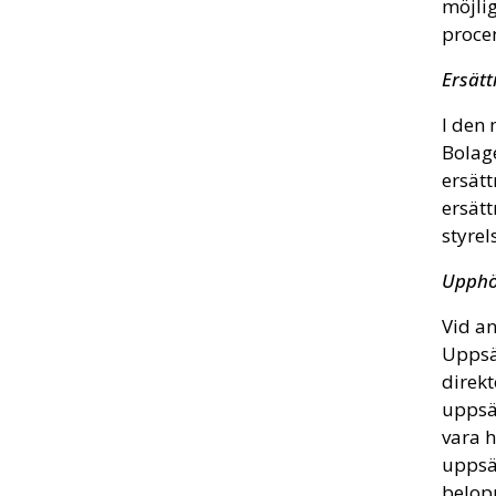
möjlig
procen
Ersätt
I den
Bolage
ersät
ersätt
styrel
Upphö
Vid a
Uppsä
direkt
uppsä
vara h
uppsä
belop