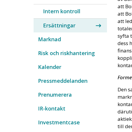
att Bo
Intern kontroll
att Bo
att l
Ersättningar
totale
syfta 
Marknad
dess h
finans
Risk och riskhantering
koppli
kontan
Kalender
Forme
Pressmeddelanden
Den s
Prenumerera
markna
konta
IR-kontakt
därutö
aktiek
Investmentcase
till d