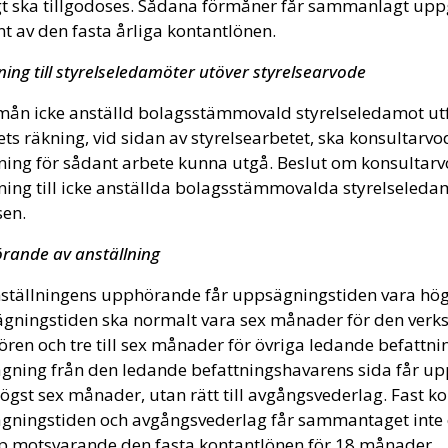
t ska tillgodoses. Sådana förmåner får sammanlagt uppg
t av den fasta årliga kontantlönen.
ning till styrelseledamöter utöver styrelsearvode
 mån icke anställd bolagsstämmovald styrelseledamot utf
ts räkning, vid sidan av styrelsearbetet, ska konsultarv
tning för sådant arbete kunna utgå. Beslut om konsultar
ning till icke anställda bolagsstämmovalda styrelseledam
sen.
rande av anställning
nställningens upphörande får uppsägningstiden vara hög
gningstiden ska normalt vara sex månader för den verks
ören och tre till sex månader för övriga ledande befattni
gning från den ledande befattningshavarens sida får u
ögst sex månader, utan rätt till avgångsvederlag. Fast k
gningstiden och avgångsvederlag får sammantaget inte ö
p motsvarande den fasta kontantlönen för 18 månader.