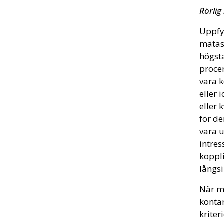
Rörlig
Uppfyl
mätas 
högsta
procen
vara k
eller 
eller 
för de
vara u
intres
koppli
långsi
När mä
kontan
kriter