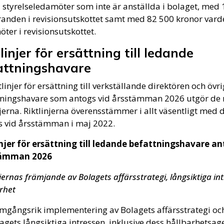
 styrelseledamöter som inte är anställda i bolaget, med 1
anden i revisionsutskottet samt med 82 500 kronor varder
ter i revisionsutskottet.
linjer för ersättning till ledande
attningshavare
tlinjer för ersättning till verkställande direktören och öv
tningshavare som antogs vid årsstämman 2026 utgör de 
njerna. Riktlinjerna överensstämmer i allt väsentligt med d
s vid årsstämman i maj 2022.
injer för ersättning till ledande befattningshavare a
tämman 2026
njernas främjande av Bolagets affärsstrategi, långsiktiga in
rhet
mgångsrik implementering av Bolagets affärsstrategi och
agets långsiktiga intressen, inklusive dess hållbarhetsag