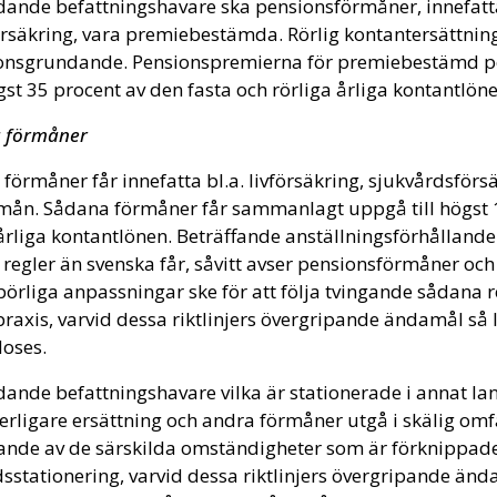
edande befattningshavare ska pensionsförmåner, innefat
rsäkring, vara premiebestämda. Rörlig kontantersättnin
onsgrundande. Pensionspremierna för premiebestämd p
ögst 35 procent av den fasta och rörliga årliga kontantlöne
a förmåner
förmåner får innefatta bl.a. livförsäkring, sjukvårdsförs
rmån. Sådana förmåner får sammanlagt uppgå till högst 
årliga kontantlönen. Beträffande anställningsförhålland
regler än svenska får, såvitt avser pensionsförmåner oc
örliga anpassningar ske för att följa tvingande sådana re
praxis, varvid dessa riktlinjers övergripande ändamål så 
doses.
dande befattningshavare vilka är stationerade i annat la
terligare ersättning och andra förmåner utgå i skälig om
ande av de särskilda omständigheter som är förknippa
sstationering, varvid dessa riktlinjers övergripande änd