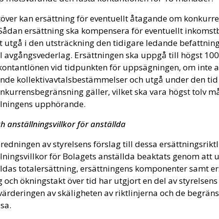
över kan ersättning för eventuellt åtagande om konkur
Sådan ersättning ska kompensera för eventuellt inkomstb
t utgå i den utsträckning den tidigare ledande befattni
ill avgångsvederlag. Ersättningen ska uppgå till högst 10
kontantlönen vid tidpunkten för uppsägningen, om inte an
ande kollektivavtalsbestämmelser och utgå under den ti
kurrensbegränsning gäller, vilket ska vara högst tolv m
llningens upphörande.
h anställningsvillkor för anställda
redningen av styrelsens förslag till dessa ersättningsriktl
lningsvillkor för Bolagets anställda beaktats genom att 
ldas totalersättning, ersättningens komponenter samt e
 och ökningstakt över tid har utgjort en del av styrelsen
värderingen av skäligheten av riktlinjerna och de begrän
sa.