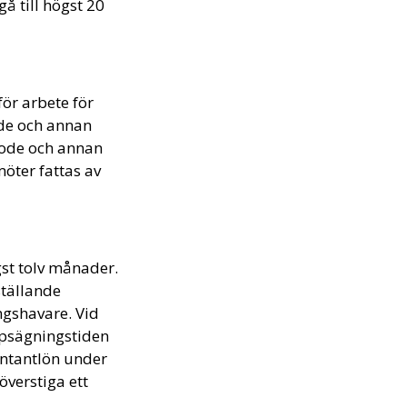
å till högst 20
ör arbete för
ode och annan
vode och annan
öter fattas av
st tolv månader.
tällande
ngshavare. Vid
ppsägningstiden
ontantlön under
verstiga ett