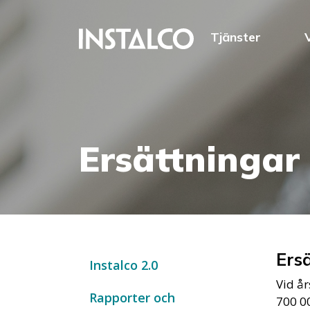
Hoppa till innehåll
Tjänster
Ersättningar
Ersä
Instalco 2.0
Vid å
Rapporter och
700 00