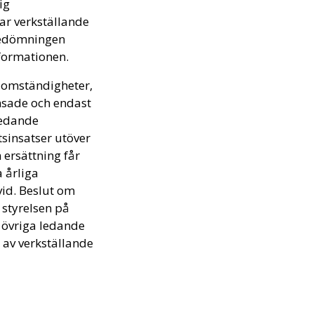
ig
ar verkställande
 bedömningen
nformationen.
a omständigheter,
nsade och endast
 ledande
tsinsatser utöver
ersättning får
 årliga
vid. Beslut om
 styrelsen på
r övriga ledande
 av verkställande