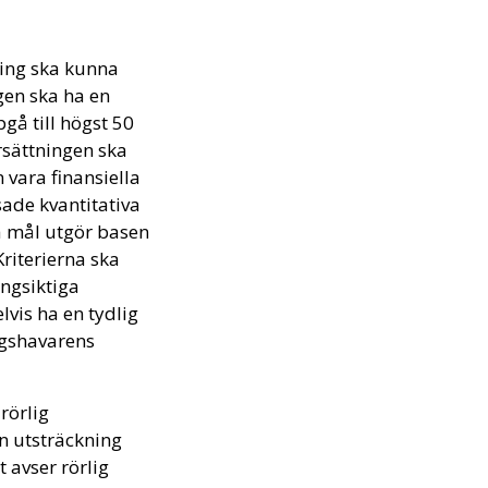
tning ska kunna
gen ska ha en
pgå till högst 50
rsättningen ska
 vara finansiella
sade kvantitativa
da mål utgör basen
Kriterierna ska
ångsiktiga
vis ha en tydlig
ingshavarens
rörlig
en utsträckning
 avser rörlig