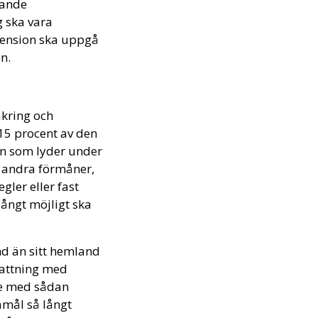
tande
g ska vara
ension ska uppgå
n.
äkring och
15 procent av den
en som lyder under
h andra förmåner,
gler eller fast
långt möjligt ska
nd än sitt hemland
fattning med
de med sådan
amål så långt