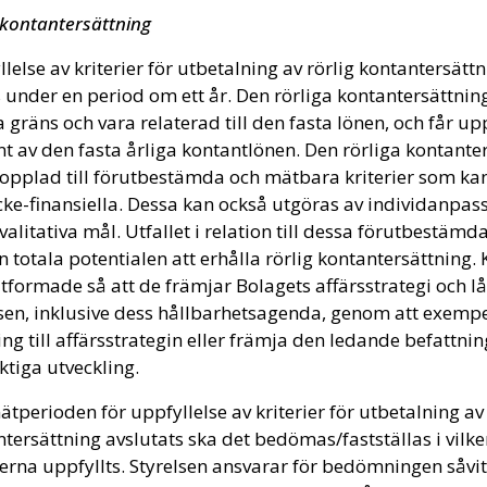
 kontantersättning
lelse av kriterier för utbetalning av rörlig kontantersät
under en period om ett år. Den rörliga kontantersättnin
 gräns och vara relaterad till den fasta lönen, och får up
t av den fasta årliga kontantlönen. Den rörliga kontante
opplad till förutbestämda och mätbara kriterier som kan
icke-finansiella. Dessa kan också utgöras av individanpas
kvalitativa mål. Utfallet i relation till dessa förutbestäm
n totala potentialen att erhålla rörlig kontantersättning. 
tformade så att de främjar Bolagets affärsstrategi och l
sen, inklusive dess hållbarhetsagenda, genom att exempel
ng till affärsstrategin eller främja den ledande befattn
ktiga utveckling.
tperioden för uppfyllelse av kriterier för utbetalning av 
tersättning avslutats ska det bedömas/fastställas i vilk
ierna uppfyllts. Styrelsen ansvarar för bedömningen såvitt