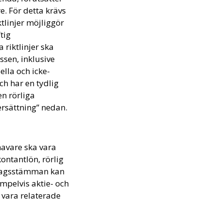
e. För detta krävs
tlinjer möjliggör
tig
 riktlinjer ska
essen, inklusive
lla och icke-
ch har en tydlig
en rörliga
ersättning” nedan.
avare ska vara
ontantlön, rörlig
olagsstämman kan
mpelvis aktie- och
a vara relaterade