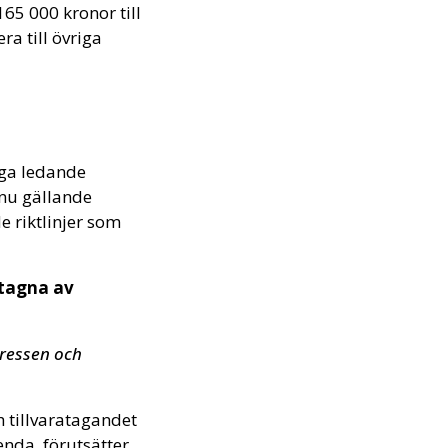
65 000 kronor till
a till övriga
riga ledande
nu gällande
e riktlinjer som
ntagna av
tressen och
 tillvaratagandet
enda, förutsätter