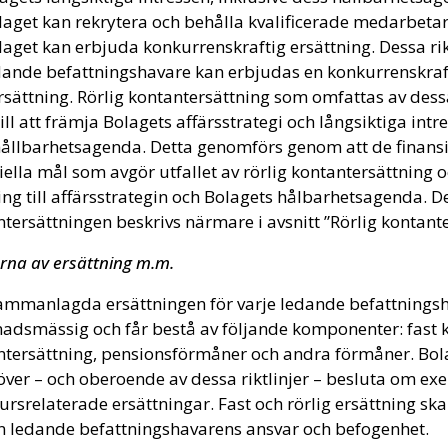
laget kan rekrytera och behålla kvalificerade medarbetar
laget kan erbjuda konkurrenskraftig ersättning. Dessa rik
edande befattningshavare kan erbjudas en konkurrenskraf
rsättning. Rörlig kontantersättning som omfattas av dessa
till att främja Bolagets affärsstrategi och långsiktiga intr
ållbarhetsagenda. Detta genomförs genom att de finansie
iella mål som avgör utfallet av rörlig kontantersättning o
ng till affärsstrategin och Bolagets hålbarhetsagenda. D
tersättningen beskrivs närmare i avsnitt ”Rörlig kontant
rna av ersättning m.m.
ammanlagda ersättningen för varje ledande befattningsh
dsmässig och får bestå av följande komponenter: fast k
ntersättning, pensionsförmåner och andra förmåner. B
ver – och oberoende av dessa riktlinjer – besluta om exe
ursrelaterade ersättningar. Fast och rörlig ersättning sk
en ledande befattningshavarens ansvar och befogenhet.