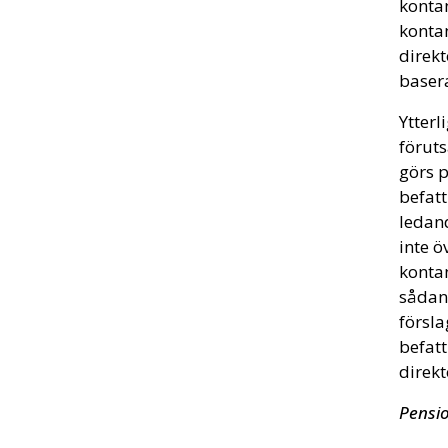
kontan
kontan
direk
basera
Ytterl
förut
görs p
befatt
ledand
inte ö
kontan
sådan 
försla
befatt
direkt
Pensio