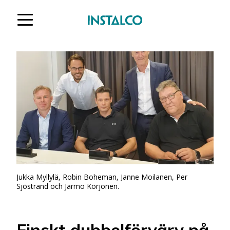
Hoppa till innehåll
Jukka Myllylä, Robin Boheman, Janne Moilanen, Per
Sjöstrand och Jarmo Korjonen.
Finskt dubbelförvärv på