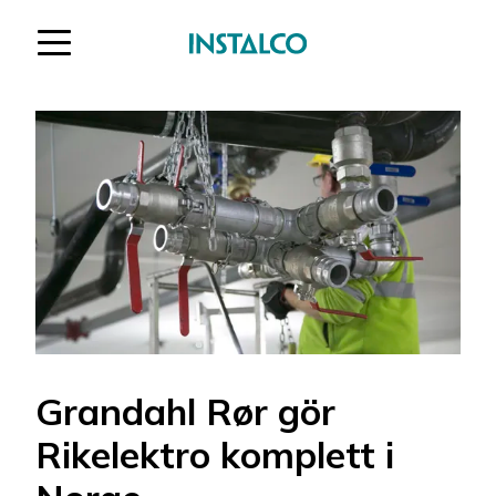
Hoppa till innehåll
Grandahl Rør gör
Rikelektro komplett i