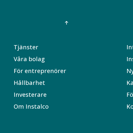
Tjänster
In
Våra bolag
In
För entreprenörer
N
Hållbarhet
Ka
Investerare
Fö
Om Instalco
K