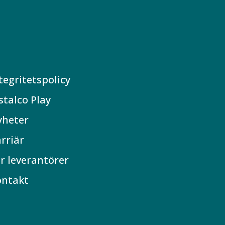
tegritetspolicy
stalco Play
yheter
rriär
r leverantörer
ontakt