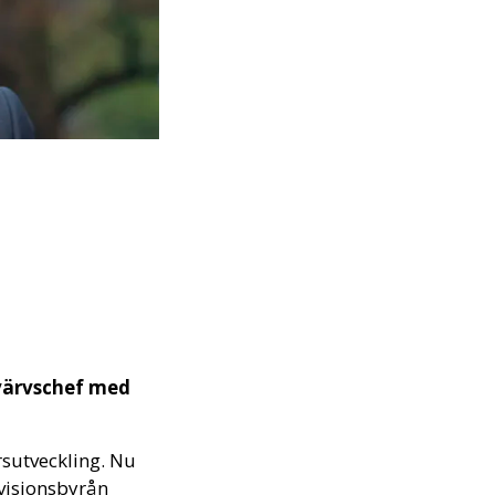
rvärvschef med
rsutveckling. Nu
revisionsbyrån