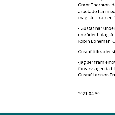
Grant Thornton, dä
arbetade han med 
magisterexamen fr
- Gustaf har unde
området bolagsför
Robin Boheman, CF
Gustaf tillträder
-Jag ser fram emot
förvärvsagenda ti
Gustaf Larsson Ern
2021-04-30