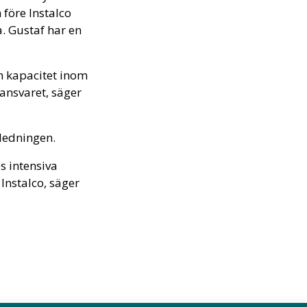
före Instalco
. Gustaf har en
h kapacitet inom
ansvaret, säger
ledningen.
os intensiva
nstalco, säger