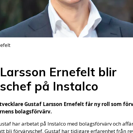
efelt
Larsson Ernefelt blir
schef på Instalco
utvecklare Gustaf Larsson Ernefelt får ny roll som fö
rnens bolagsförvärv.
staf har arbetat på Instalco med bolagsförvärv och affä
 att bli förvärvschef. Gustaf har tidigare erfarenhet från 