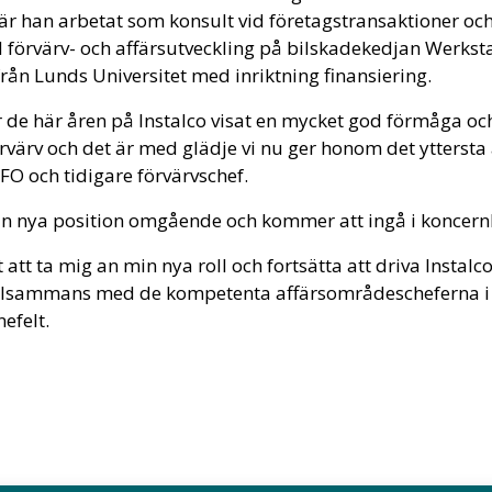
r han arbetat som konsult vid företagstransaktioner och 
förvärv- och affärsutveckling på bilskadekedjan Werksta
ån Lunds Universitet med inriktning finansiering.
r de här åren på Instalco visat en mycket god förmåga oc
värv och det är med glädje vi nu ger honom det yttersta 
O och tidigare förvärvschef.
 sin nya position omgående och kommer att ingå i koncern
 att ta mig an min nya roll och fortsätta att driva Instalc
llsammans med de kompetenta affärsområdescheferna i I
efelt.