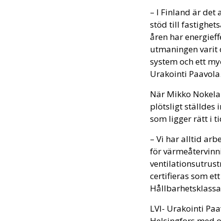
– I Finland är det 
stöd till fastighe
åren har energieff
utmaningen varit 
system och ett my
Urakointi Paavola
När Mikko Nokelai
plötsligt ställdes
som ligger rätt i t
– Vi har alltid ar
för värmeåtervinni
ventilationsutrus
certifieras som ett
Hållbarhetsklassad
LVI- Urakointi Paa
Helsingfors med o