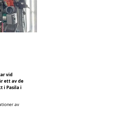
ar vid
r ett av de
 i Pasila i
ationer av