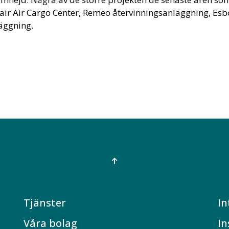
nnair Air Cargo Center, Remeo återvinningsanläggning, E
äggning.
Tjänster
In
Våra bolag
In