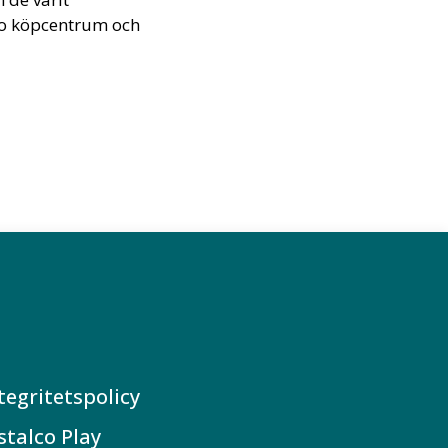
sbo köpcentrum och
tegritetspolicy
stalco Play