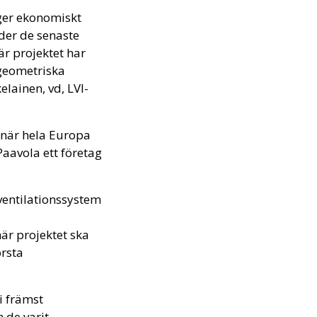
n ger ekonomiskt
nder de senaste
är projektet har
geometriska
lainen, vd, LVI-
 när hela Europa
Paavola ett företag
 ventilationssystem
är projektet ska
örsta
i främst
 de varit