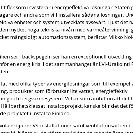
allt fler som investerar i energieffektiva lösningar. State
tsägare och andra som vill installera sådana lösningar. U
ektiva enheter och system utvecklats avsevärt. I just det h
den mycket höga tekniska nivån med värmeåtervinning, 
cket mångsidigt automationssystem, berättar Mikko Noke
.
nen ser i backspegeln ser han en exceptionell utveckling
 inför en energikris. I det sammanhanget är LVI-Urakointi 
iden.
betat med olika typer av energilösningar som till exempel
ng, produkter som förbrukar lite vatten, energieffektiv
tning och bergvärmesystem. Vi har som ambition att det h
 Hållbarhetsklassat Instalco­projekt, kanske blir det det f
e projektet i Instalco Finland.
vola erbjuder VS-installationer samt ventilationsarbeten 
mnejd. Några av de större projekten de senaste åren som