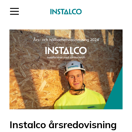
Hoppa till innehåll
Instalco årsredovisning