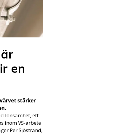
när
ir en
värvet stärker
en.
od lönsamhet, ett
ns inom VS-arbete
äger Per Sjöstrand,