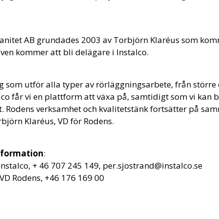
nitet AB grundades 2003 av Torbjörn Klaréus som komme
en kommer att bli delägare i Instalco.
ag som utför alla typer av rörläggningsarbete, från större 
lco får vi en plattform att växa på, samtidigt som vi kan b
tt. Rodens verksamhet och kvalitetstänk fortsätter på sa
rbjörn Klaréus, VD för Rodens.
information
:
Instalco, + 46 707 245 149, per.sjostrand@instalco.se
 VD Rodens, +46 176 169 00