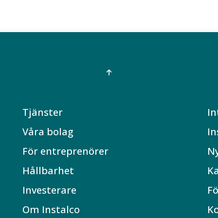
Tjänster
In
Våra bolag
In
För entreprenörer
N
Hållbarhet
Ka
Investerare
Fö
Om Instalco
K