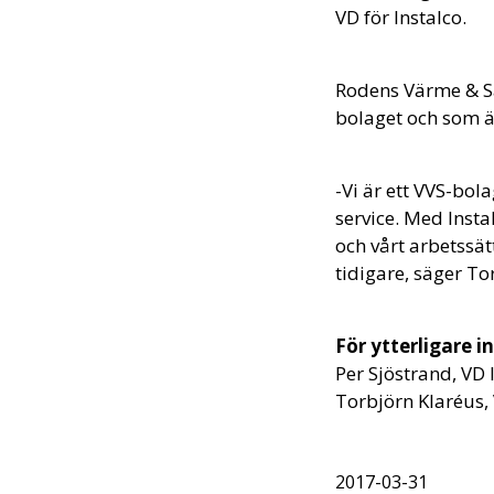
VD för Instalco.
Rodens Värme & Sa
bolaget och som äv
-Vi är ett VVS-bol
service. Med Insta
och vårt arbetssä
tidigare, säger To
För ytterligare 
Per Sjöstrand, VD 
Torbjörn Klaréus,
2017-03-31