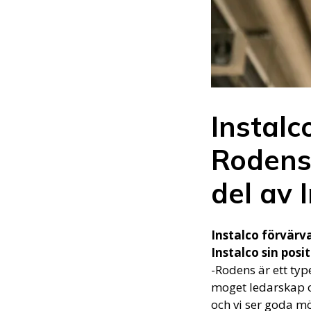
Instalc
Rodens 
del av 
Instalco förvärv
Instalco sin posi
-Rodens är ett typ
moget ledarskap 
och vi ser goda mö