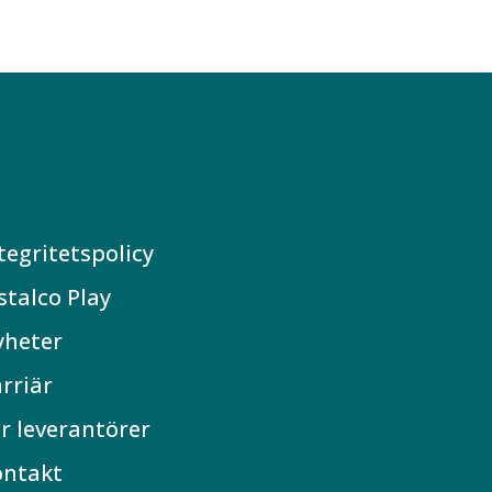
tegritetspolicy
stalco Play
yheter
rriär
r leverantörer
ontakt