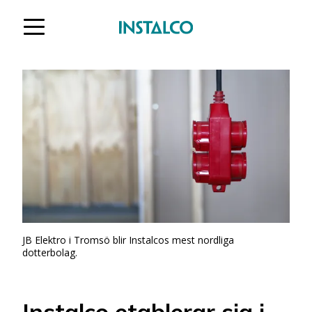
Hoppa till innehåll
JB Elektro i Tromsö blir Instalcos mest nordliga
dotterbolag.
Instalco etablerar sig i