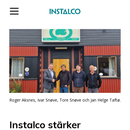
Hoppa till innehåll
Roger Aksnes, Ivar Snøve, Tore Snøve och Jan Helge Taftø.
Instalco stärker