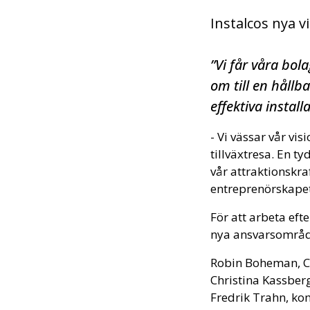
Instalcos nya vi
”Vi får våra bo
om till en hållb
effektiva instal
- Vi vässar vår vi
tillväxtresa. En t
vår attraktionskra
entreprenörskapet
För att arbeta eft
nya ansvarsområd
Robin Boheman, 
Christina Kassber
Fredrik Trahn, ko