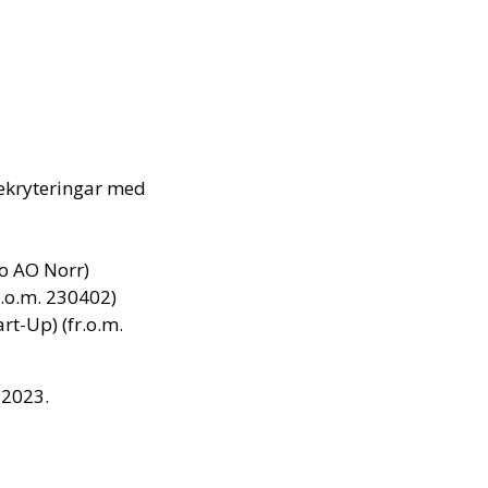
rekryteringar med
co AO Norr)
r.o.m. 230402)
rt-Up) (fr.o.m.
 2023.