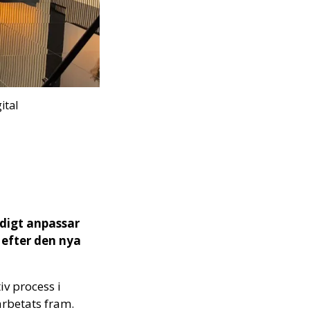
ital
idigt anpassar
 efter den nya
iv process i
arbetats fram.