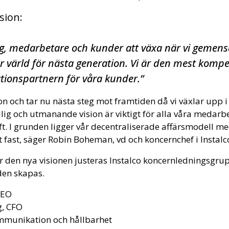
sion:
lag, medarbetare och kunder att växa när vi gemens
ar värld för nästa generation. Vi är den mest komp
lationspartnern för våra kunder.”
sion och tar nu nästa steg mot framtiden då vi växlar upp i
ydlig och utmanande vision är viktigt för alla våra medarb
ft. I grunden ligger vår decentraliserade affärsmodell me
 fast, säger Robin Boheman, vd och koncernchef i Instalc
er den nya visionen justeras Instalco koncernledningsgrup
en skapas.
CEO
g, CFO
mmunikation och hållbarhet