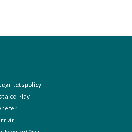
tegritetspolicy
stalco Play
yheter
rriär
r leverantörer