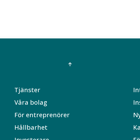
Tjänster
In
Våra bolag
In
För entreprenörer
N
Hållbarhet
Ka
Investerare
Fö