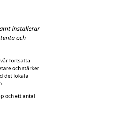
amt installerar
etenta och
 vår fortsatta
etare och stärker
d det lokala
o.
p och ett antal