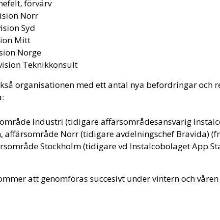
efelt, förvärv
ision Norr
vision Syd
sion Mitt
ision Norge
vision Teknikkonsult
också organisationen med ett antal nya befordringar och 
:
rsområde Industri (tidigare affärsområdesansvarig Instal
 affärsområde Norr (tidigare avdelningschef Bravida) (f
ärsområde Stockholm (tidigare vd Instalcobolaget App Sta
mmer att genomföras succesivt under vintern och våren