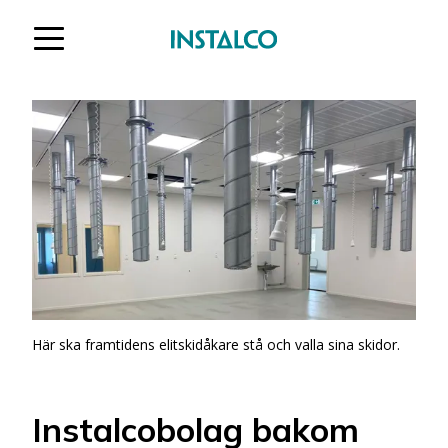
Hoppa till innehåll
Här ska framtidens elitskidåkare stå och valla sina skidor.
Instalcobolag bakom