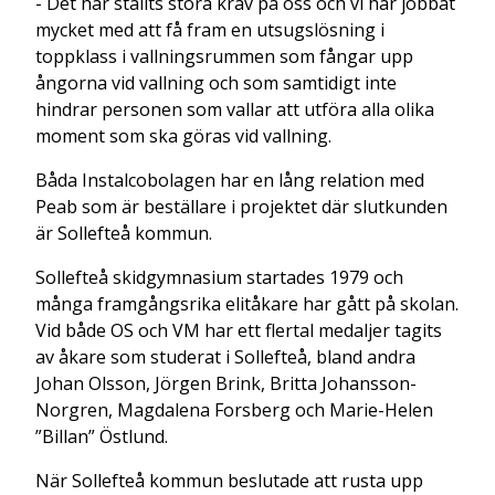
- Det har ställts stora krav på oss och vi har jobbat
mycket med att få fram en utsugslösning i
toppklass i vallningsrummen som fångar upp
ångorna vid vallning och som samtidigt inte
hindrar personen som vallar att utföra alla olika
moment som ska göras vid vallning.
Båda Instalcobolagen har en lång relation med
Peab som är beställare i projektet där slutkunden
är Sollefteå kommun.
Sollefteå skidgymnasium startades 1979 och
många framgångsrika elitåkare har gått på skolan.
Vid både OS och VM har ett flertal medaljer tagits
av åkare som studerat i Sollefteå, bland andra
Johan Olsson, Jörgen Brink, Britta Johansson-
Norgren, Magdalena Forsberg och Marie-Helen
”Billan” Östlund.
När Sollefteå kommun beslutade att rusta upp