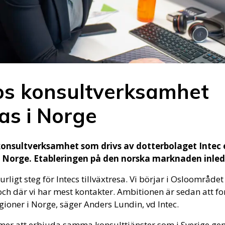
cos konsultverksamhet
as i Norge
konsultverksamhet som drivs av dotterbolaget Intec
 i Norge. Etableringen på den norska marknaden inleds
turligt steg för Intecs tillväxtresa. Vi börjar i Osloområde
h där vi har mest kontakter. Ambitionen är sedan att fort
ioner i Norge, säger Anders Lundin, vd Intec.
mer att erbjuda samma konsulttjänster som i Sverige ge