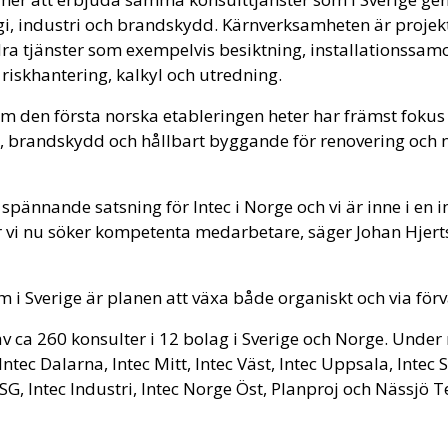
gi, industri och brandskydd. Kärnverksamheten är projekt
ra tjänster som exempelvis besiktning, installationssam
riskhantering, kalkyl och utredning.
om den första norska etableringen heter har främst foku
ar, brandskydd och hållbart byggande för renovering och
 spännande satsning för Intec i Norge och vi är inne i en i
r vi nu söker kompetenta medarbetare, säger Johan Hjerts
i Sverige är planen att växa både organiskt och via förv
av ca 260 konsulter i 12 bolag i Sverige och Norge. Unde
Intec Dalarna, Intec Mitt, Intec Väst, Intec Uppsala, Intec S
SG, Intec Industri, Intec Norge Öst, Planproj och Nässjö T