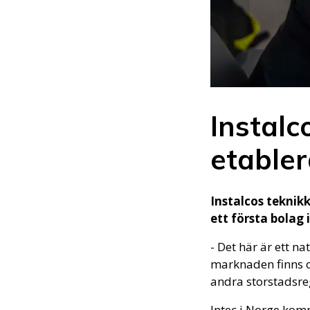
Instal
etabler
Instalcos teknik
ett första bolag
- Det här är ett na
marknaden finns oc
andra storstadsreg
Intec i Norge kom