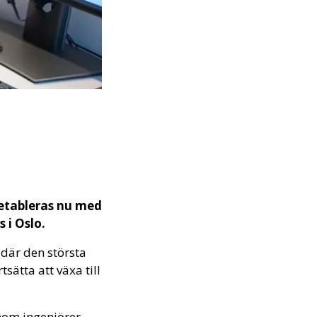
 etableras nu med
 i Oslo.
t där den största
sätta att växa till
nom ingenjörer