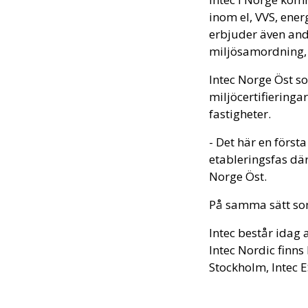
inom el, VVS, ener
erbjuder även and
miljösamordning, 
Intec Norge Öst s
miljöcertifiering
fastigheter.
- Det här en första
etableringsfas dä
Norge Öst.
På samma sätt som 
Intec består idag 
Intec Nordic finns 
Stockholm, Intec E