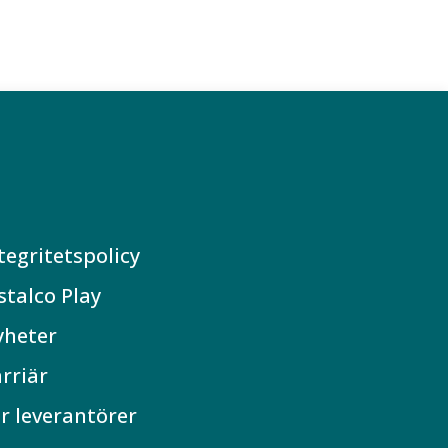
tegritetspolicy
stalco Play
yheter
rriär
r leverantörer