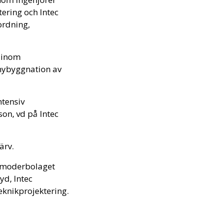
ering och Intec
ordning,
s inom
 nybyggnation av
ntensiv
on, vd på Intec
ärv.
r moderbolaget
yd, Intec
eknikprojektering.