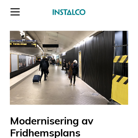
Hoppa till innehåll
Modernisering av
Fridhemsplans