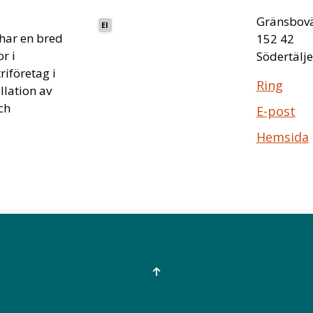
Gränsbov
El
 har en bred
152 42
r i
Södertälje
riföretag i
Ring
llation av
ch
E-post
Hemsida