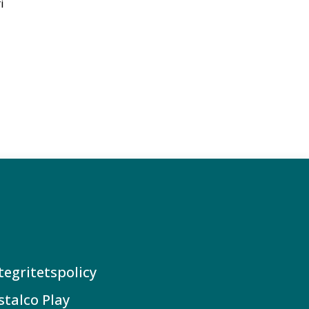
i
tegritetspolicy
stalco Play