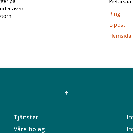
gger på
Pietarsaar
juder även
Ring
ktorn.
E-post
Hemsida
Tjänster
In
Våra bolag
In