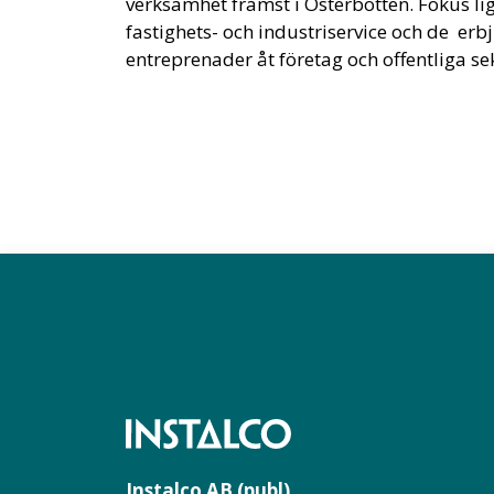
verksamhet främst i Österbotten. Fokus li
fastighets- och industriservice och de erb
entreprenader åt företag och offentliga se
Instalco AB (publ)