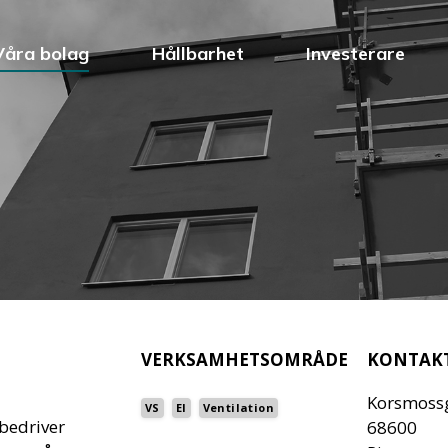
Våra bolag
Hållbarhet
Investerare
VERKSAMHETSOMRÅDE
KONTAK
Korsmoss
VS
El
Ventilation
bedriver
68600