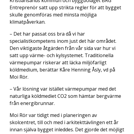
Kristiansands kommun och byggbolaget BRG
Entreprenör satt upp strikta regler för att bygget
skulle genomföras med minsta möjliga
klimatpåverkan.
– Det har passat oss bra då vi har
specialistkompetens inom just det här området.
Den viktigaste åtgärden från vår sida var hur vi
satt upp värme- och kylsystemet. Traditionella
värmepumpar riskerar att läcka miljöfarligt
köldmedium, berättar Kåre Henning Åsly, vd på
Moi Rör.
– Vår lösning var istället värmepumpar med det
naturliga köldmediet CO2 som hämtar bergvärme
från energibrunnar.
Moi Rör var tidigt med i planeringen av
skolcentret, till och med i arkitekttävlingen ett år
innan själva bygget inleddes. Det gjorde det möjligt