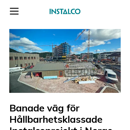
Hoppa till innehåll
Banade väg för
Hållbarhetsklassade