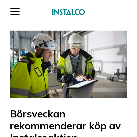
Hoppa till innehåll
Börsveckan
rekommenderar köp av