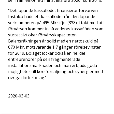
ser fram emot ”ett minst lika bra 2020” som 2019.”
”Det löpande kassaflödet finansierar förvärven.
Instalco hade ett kassaflöde från den löpande
verksamheten på 495 Mkr ifjol (338). I takt med att
förvärven kommer in så adderas kassaflöden som
successivt ökar förvärvskapaciteten.
Balansräkningen är solid med en nettoskuld på
870 Mkr, motsvarande 1,7 gånger rörelsevinsten
för 2019. Bolaget lockar också en hel del
entreprenörer på den fragmenterade
installationsmarknaden och man erbjuds goda
möjligheter till korsförsäljning och synergier med
övriga dotterbolag.”
2020-03-03