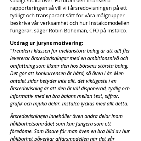
väldigt stolta över. Förutom den finansiella
rapporteringen så vill vi i årsredovisningen på ett
tydligt och transparant sätt för våra målgrupper
beskriva vår verksamhet och hur Instalcomodellen
fungerar, säger Robin Boheman, CFO på Instalco.
Utdrag ur juryns motivering:
”Trenden i klassen för mellanstora bolag är att allt fler
levererar årsredovisningar med en ambitionsnivå och
omfattning som liknar den hos börsens största bolag.
Det gör att konkurrensen är hård, så även i år. Men
antalet sidor betyder inte allt, det viktigaste i en
årsredovisning är att den är väl disponerad, tydlig och
informativ med en bra balans mellan text, siffror,
grafik och mjuka delar. Instalco lyckas med allt detta.
Årsredovisningen innehåller även andra delar inom
hållbarhetsområdet som kan fungera som ett
föredöme. Som läsare får man även en bra bild av hur
hållbarhet påverkar affärsmodellen när det går