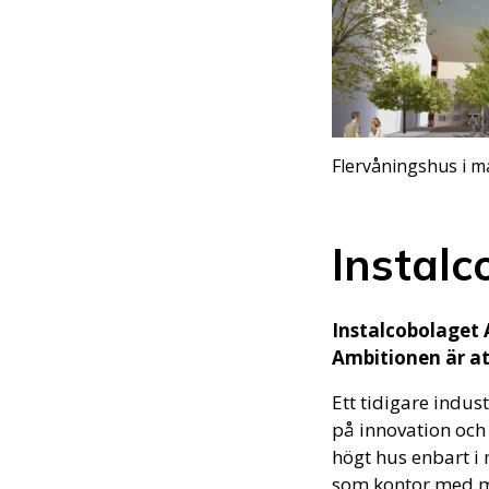
Flervåningshus i ma
Instalc
Instalcobolaget A
Ambitionen är att
Ett tidigare indu
på innovation och 
högt hus enbart i
som kontor med möj