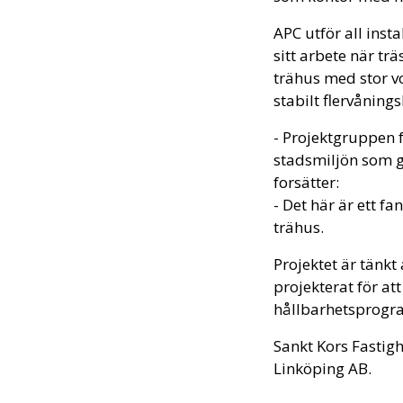
APC utför all inst
sitt arbete när trä
trähus med stor vo
stabilt flervånings
- Projektgruppen f
stadsmiljön som gj
forsätter:
- Det här är ett fa
trähus.
Projektet är tänkt
projekterat för at
hållbarhetsprogr
Sankt Kors Fastig
Linköping AB.