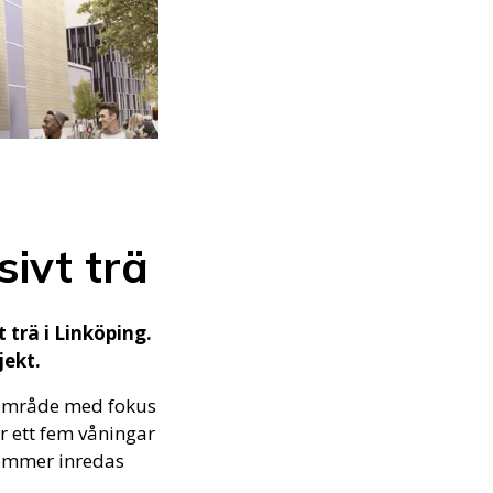
sivt trä
t trä i Linköping.
jekt.
t område med fokus
r ett fem våningar
kommer inredas