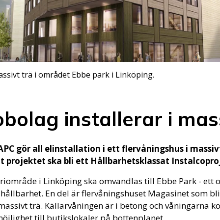
ssivt trä i området Ebbe park i Linköping.
obolag installerar i mas
PC gör all elinstallation i ett flervåningshus i massiv
 projektet ska bli ett Hållbarhetsklassat Instalcopro
striområde i Linköping ska omvandlas till Ebbe Park - et
hållbarhet. En del är flervåningshuset Magasinet som bli
 massivt trä. Källarvåningen är i betong och våningarna 
lighet till butikslokaler på bottenplanet.