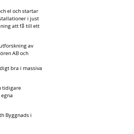
ch el och startar
tallationer i just
ng att få till ett
 utforskning av
atören AB och
ldigt bra i massiva
n tidigare
s egna
oth Byggnads i