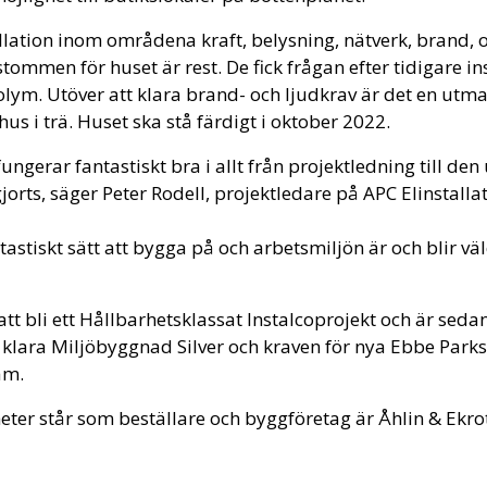
allation inom områdena kraft, belysning, nätverk, brand, o
stommen för huset är rest. De fick frågan efter tidigare ins
lym. Utöver att klara brand- och ljudkrav är det en utmani
hus i trä. Huset ska stå färdigt i oktober 2022.
ungerar fantastiskt bra i allt från projektledning till den
orts, säger Peter Rodell, projektledare på APC Elinstall
ntastiskt sätt att bygga på och arbetsmiljön är och blir vä
 att bli ett Hållbarhetsklassat Instalcoprojekt och är seda
t klara Miljöbyggnad Silver och kraven för nya Ebbe Park
am.
heter står som beställare och byggföretag är Åhlin & Ekr