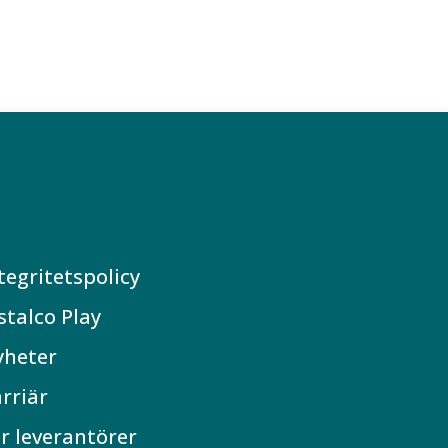
tegritetspolicy
stalco Play
yheter
rriär
r leverantörer