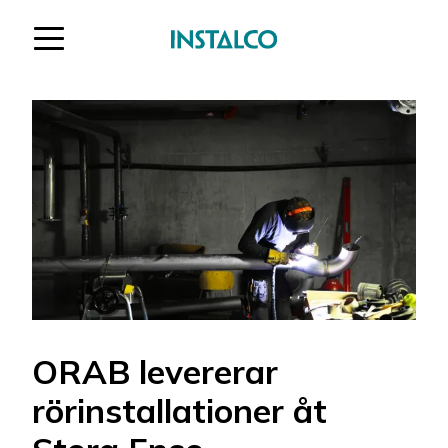
Hoppa till innehåll
ORAB levererar
rörinstallationer åt