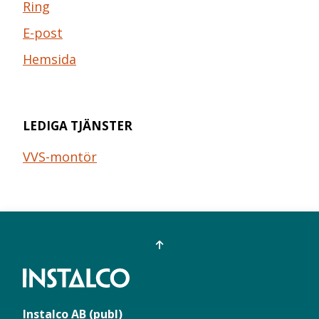
Ring
E-post
Hemsida
LEDIGA TJÄNSTER
VVS-montör
Instalco AB (publ)